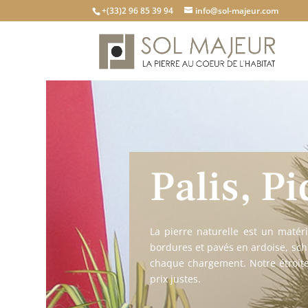
+(33)2 96 85 39 94
info@sol-majeur.com
Palis, P
La pierre naturelle est un maté
bordures et pavés en ardoise, schi
chaque chargement. Notre étroite
prix justes.