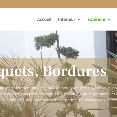
Accueil
Intérieur
Extérieur
iquets, Bordures
riau de référence dans les réalisations paysagères. Nous vous 
ste et grès. Nos produits sont issus des plus grands gisements et d
 relation avec nos partenaires nous permet de vous proposer des