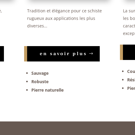
é,
Tradition et élégance pour ce schiste
La su
rugueux aux applications les plus
les b
diverses…
caract
excep
en savoir plus
Cou
Sauvage
Rés
Robuste
Pie
Pierre naturelle