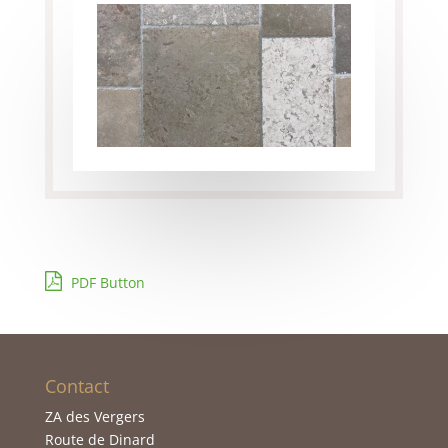
PDF Button
Contact
ZA des Vergers
Route de Dinard