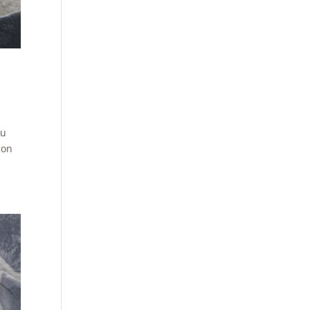
du
Son