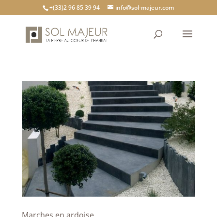
+(33)2 96 85 39 94
info@sol-majeur.com
Marches en ardoise